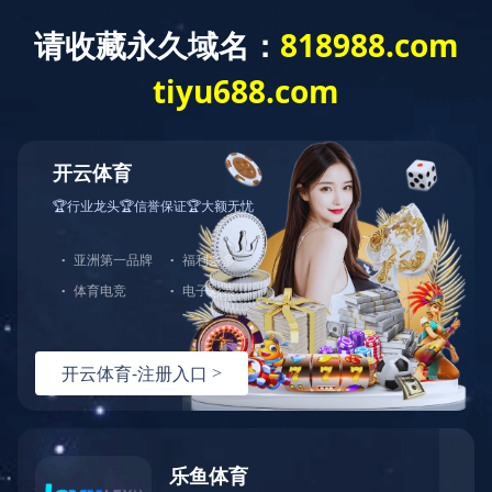
网站首页
关于我们
公司公告
产品中心
投资者关系
人力资源
乐动（中国）

网站首页
关于我们
公司公告
产品中心
投资者关系
人力资源
乐动（中国）
乐动平台