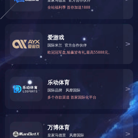
女
手机：
电话：
传真：
邮箱：
地址：
邮编：
*
验证码：
提交
CONTACT INFORMATION
联系方式